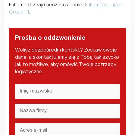
Fulfilment znajdziesz na stronie:
Fulfilment – Axell
Group PL
Prośba o oddzwonienie
Wolisz bezpośredni kontakt? Zostaw swoje
dane, a skontaktujemy się z Tobą tak szybko,
jak to możliwe, aby omówić Twoje potrzeby
logistyczne.
Imię
i
nazwisko
*
Nazwa
firmy
*
Adres
e-