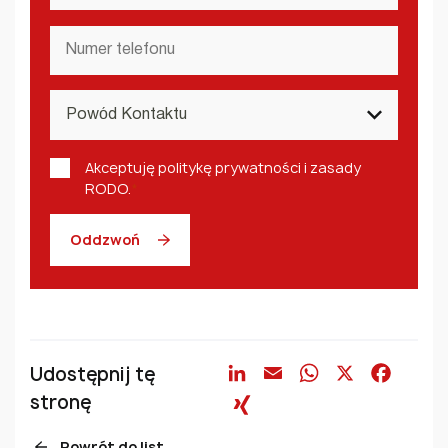
mail
Numer
telefonu
*
Powód
Kontaktu
*
Polityka
Akceptuję politykę prywatności i zasady
prywatności
RODO.
*
i
RODO
*
Oddzwoń
Udostępnij tę
LinkedIn
Email
WhatsAp
X
Face
stronę
XING
Powrót do list