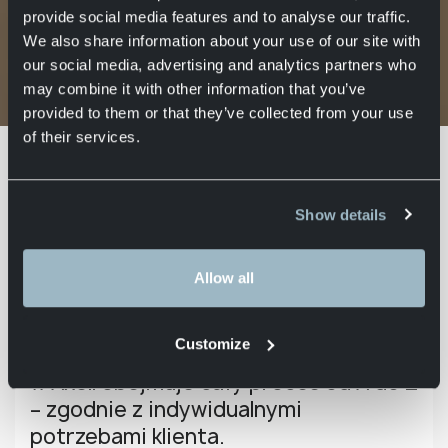
provide social media features and to analyse our traffic.
We also share information about your use of our site with
our social media, advertising and analytics partners who
may combine it with other information that you’ve
Home
Aktualności
Fulfilment
provided to them or that they’ve collected from your use
Dzięki wieloletniemu doświadczeniu
of their services.
Axell Logistics
jest w stanie
rozwiązywać różnorodne wyzwania
Show details
związane z fulfilmentem. Nasze
centrum fulfilmentowe zapewnia
kompleksowe wsparcie – od
Allow all
magazynowania, przez kompletację i
pakowanie zamówień online, aż po
Customize
obsługę zwrotów. Usługa fulfilmentu
w Axell obejmuje cały proces od A do Z
– zgodnie z indywidualnymi
potrzebami klienta.