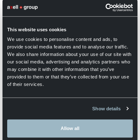
Dostosowania ceny transportu z powodu wzrostu
cen oleju napędowego odbywają się w następującej
proporcji:
3 eurocenty wzrostu średniej ceny oleju napędowego
This website uses cookies
z poprzedniego miesiąca powodują dostosowanie w
We use cookies to personalise content and ads, to
wysokości 1% ceny transportu. Indeksacja odbywa się
provide social media features and to analyse our traffic.
na początku każdego miesiąca poprzez porównanie
We also share information about your use of our site with
średniej ceny oleju napędowego z poprzedniego
our social media, advertising and analytics partners who
miesiąca z ceną oleju w naszej ofercie.
may combine it with other information that you’ve
provided to them or that they’ve collected from your use
Fakturowanie i płatność
of their services.
• Transport, obsługa i magazynowanie są
fakturowane co tydzień;
• Otrzymasz szczegółową fakturę zawierającą
usługi, które Ci w świadczono;
Show details
• Reklamacje na fakturę można zgłaszać w ciągu 10
dni. Jeśli reklamacja okaże się nieuzasadniona, Axell
Allow all
Logistics ma prawo obciążyć czas poświęcony na
sortowanie i poprawianie;