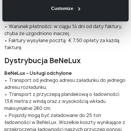
• Reklamacja jednego elementu faktury nie powinna w
Customize
żaden sposób wpływać na płatność innych
elementów na fakturze;
• Warunek płatności: w ciągu 14 dni od daty faktury,
chyba że uzgodniono inaczej.
• Faktury wysyłane pocztą: € 7,50 opłaty za każdą
fakturę.
Dystrybucja BeNeLux
BeNeLux – Usługi odchylone
• Transport od jednego adresu załadunku do jednego
adresu rozładunku;
• Transport z przyczepą plandekową o ładowności
13,6 metra z windą oraz z wysokością wkładu
maksymalnie 260 cm;
• Pojazdy mogą być załadowane do 25 ton
ładowności w BeNeLux. Wszelkie koszty wynikające z
przekroczenia ładowności naszych przyczep ponosi