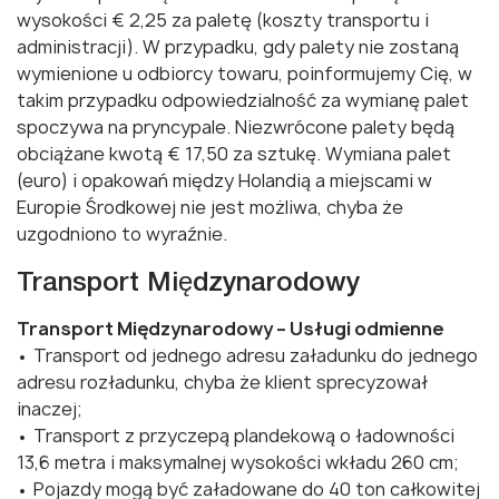
wysokości € 2,25 za paletę (koszty transportu i
administracji). W przypadku, gdy palety nie zostaną
wymienione u odbiorcy towaru, poinformujemy Cię, w
takim przypadku odpowiedzialność za wymianę palet
spoczywa na pryncypale. Niezwrócone palety będą
obciążane kwotą € 17,50 za sztukę. Wymiana palet
(euro) i opakowań między Holandią a miejscami w
Europie Środkowej nie jest możliwa, chyba że
uzgodniono to wyraźnie.
Transport Międzynarodowy
Transport Międzynarodowy – Usługi odmienne
• Transport od jednego adresu załadunku do jednego
adresu rozładunku, chyba że klient sprecyzował
inaczej;
• Transport z przyczepą plandekową o ładowności
13,6 metra i maksymalnej wysokości wkładu 260 cm;
• Pojazdy mogą być załadowane do 40 ton całkowitej