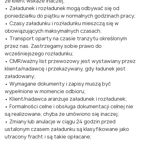
że klient wskaże inaczej;
• Załadunek i rozładunek mogą odbywać się od
poniedziałku do piątku w normalnych godzinach pracy;
• Czasy załadunku i rozładunku mieszczą się w
obowiązujących maksymalnych czasach;
• Transport oparty na czasie tranzytu określonym
przez nas. Zastrzegamy sobie prawo do
wcześniejszego rozładunku;
• CMR/ważny list przewozowy jest wystawiany przez
klienta/nadawcę i przekazywany, gdy ładunek jest
załadowany;
• Wymagane dokumenty i zapisy muszą być
wypełnione w momencie odbioru;
• Klient/nadawca aranżuje załadunek i rozładunek;
• Formalności celne i obsługa dokumentacji celnej nie
są realizowane, chyba że umówiono się inaczej;
• Zmiany lub anulacje w ciągu 24 godzin przed
ustalonym czasem załadunku są klasyfikowane jako
utracony fracht i są takie opłacane;