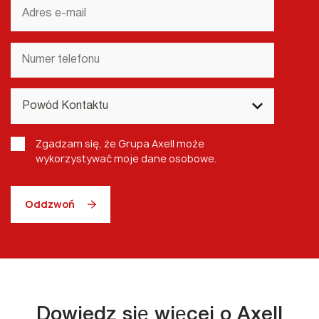
Adres
e-
mail
Numer
telefonu
*
Powód
Kontaktu
*
RODO
*
Zgadzam się, że Grupa Axell może
wykorzystywać moje dane osobowe.
*
Oddzwoń
Dowiedz się więcej o Axell