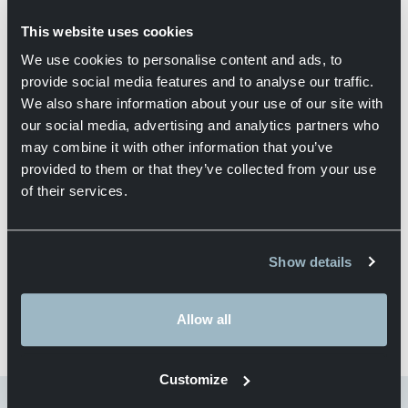
Skalowalność w okresach
This website uses cookies
szczytowych
We use cookies to personalise content and ads, to
provide social media features and to analyse our traffic.
We also share information about your use of our site with
Wgląd i kontrola nad
our social media, advertising and analytics partners who
may combine it with other information that you’ve
procesami logistycznymi
provided to them or that they’ve collected from your use
of their services.
Wsparcie dla e-commerce
Show details
Allow all
Customize