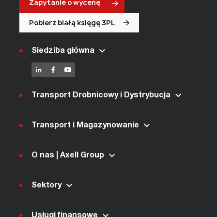
Zapytanie o wycenę
Pobierz białą księgę 3PL
Siedziba główna
Transport Drobnicowy i Dystrybucja
Transport i Magazynowanie
O nas | Axell Group
Sektory
Usługi finansowe