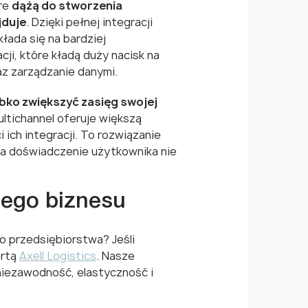
óre
dążą do stworzenia
jduje
. Dzięki pełnej integracji
łada się na bardziej
cji, które kładą duży nacisk na
z zarządzanie danymi.
bko zwiększyć zasięg swojej
ltichannel oferuje większą
 ich integracji. To rozwiązanie
, a doświadczenie użytkownika nie
jego biznesu
go przedsiębiorstwa? Jeśli
ertą
Axell Logistics
. Nasze
niezawodność, elastyczność i