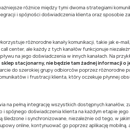
ważniejsze różnice między tymi dwoma strategiami komunika
gracji i spójności doświadczenia klienta oraz sposobie z
korzystuje różnorodne kanały komunikacji, takie jak e-mai
 call center, ale każdy z tych kanałów funkcjonuje niezależ
 wpływu na jego doświadczenia w innych kanałach. Na przyk
i sklep stacjonarny, nie będzie tam żadnej informacji o
arcie do szerokiej grupy odbiorców poprzez różnorodne pun
unikatów i frustracji klienta, który oczekuje płynnej obsł
ia na pełną integrację wszystkich dostępnych kanałów, zaró
o i spójnego doświadczenia klienta na każdym etapie jego
są śledzone i synchronizowane, niezależnie od tego, w jaki
upowy online, kontynuować go poprzez aplikację mobilną, 