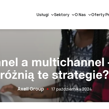
Usługi
Sektory
O Nas
Oferty P
el a multichannel 
różnią te strategie?
Axell Group
17 października 2024