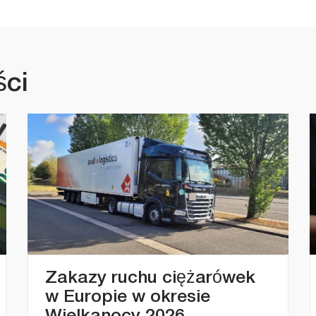
kedIn
mail
WhatsApp
X
Facebook
XING
ści
Zakazy ruchu ciężarówek
w Europie w okresie