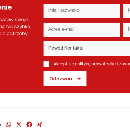
Imię
Na
enie
i
fi
nazwisko
*
Zostaw swoje
Adres
Nu
bą tak szybko,
e-
te
oje potrzeby
mail
Powód
Kontaktu
*
Polityka
Akceptuję politykę prywatności i zas
prywatności
i
Oddzwoń
RODO
*