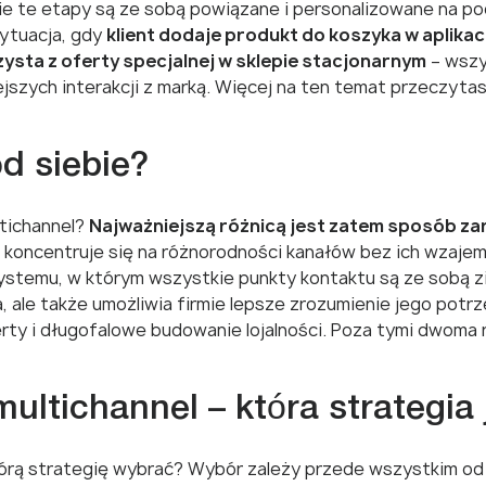
ie te etapy są ze sobą powiązane i personalizowane na p
sytuacja, gdy
klient dodaje produkt do koszyka w aplikacj
ysta z oferty specjalnej w sklepie stacjonarnym
– wszy
szych interakcji z marką. Więcej na ten temat przeczytas
d siebie?
ltichannel?
Najważniejszą różnicą jest zatem sposób z
 koncentruje się na różnorodności kanałów bez ich wzajem
ystemu, w którym wszystkie punkty kontaktu są ze sobą z
a, ale także umożliwia firmie lepsze zrozumienie jego potrz
rty i długofalowe budowanie lojalności. Poza tymi dwoma r
ltichannel – która strategia 
tórą strategię wybrać? Wybór zależy przede wszystkim od s