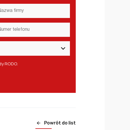
zwa
rmy
*
mer
lefonu
*
ady RODO.
*
Powrót do list