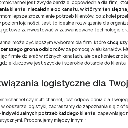
 omnichannel jest zwykle bardziej odpowiednia dla firm, kt
a klienta, niezależnie od kanału, w którym ten się zna
rmom lepsze zrozumienie potrzeb klientów, co z kolei przek
oziom lojalności. Jest to idealne rozwiązanie dla organiza
i są gotowe zainwestować w zaawansowane technologie ora
channel może być lepszym wyborem dla firm, które
chcą szy
ajszerszego grona odbiorców
za pomocą wielu kanałów. Mu
ąc firmie działać w różnych kanałach, ale bez konieczności
dzie kluczowe jest szybkie i szerokie dotarcie do klienta
iązania logistyczne dla Two
 omnichannel czy multichannel, jest odpowiednia dla Twoje
w obszarze logistyki, zapraszamy do zapoznania się z of
 indywidualnych potrzeb każdego klienta
, zapewniając 
istycznymi. Proponujemy między innymi: