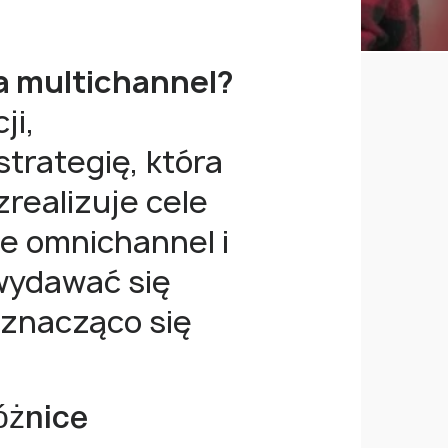
a multichannel?
ji,
trategię, która
zrealizuje cele
e omnichannel i
wydawać się
 znacząco się
óżnice