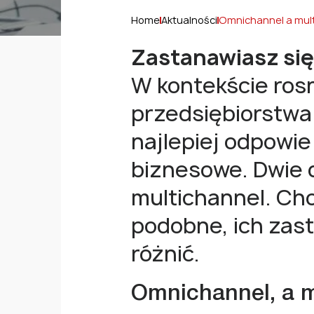
Home
Aktualności
Omnichannel a multi
Zastanawiasz się
W kontekście rosn
przedsiębiorstwa
najlepiej odpowie
biznesowe. Dwie 
multichannel. Ch
podobne, ich zas
różnić.
Omnichannel, a m