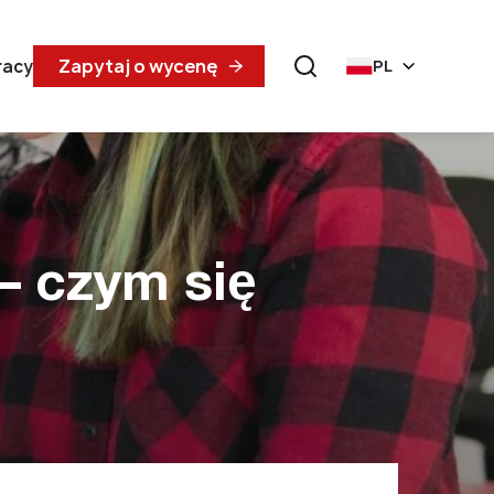
Zapytaj o wycenę
racy
PL
– czym się