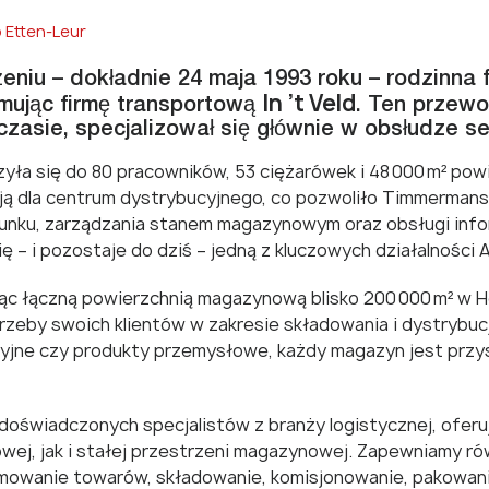
o Etten-Leur
eniu – dokładnie 24 maja 1993 roku – rodzinna 
In ’t Veld
mując firmę transportową
. Ten przewo
asie, specjalizował się głównie w obsłudze se
szyła się do 80 pracowników, 53 ciężarówek i 48 000 m² po
acją dla centrum dystrybucyjnego, co pozwoliło Timmerman
unku, zarządzania stanem magazynowym oraz obsługi inf
 – i pozostaje do dziś – jedną z kluczowych działalności A
ąc łączną powierzchnią magazynową blisko 200 000 m² w Hol
zeby swoich klientów w zakresie składowania i dystrybucji
pcyjne czy produkty przemysłowe, każdy magazyn jest pr
oświadczonych specjalistów z branży logistycznej, oferują
ej, jak i stałej przestrzeni magazynowej. Zapewniamy ró
yjmowanie towarów, składowanie, komisjonowanie, pakowani