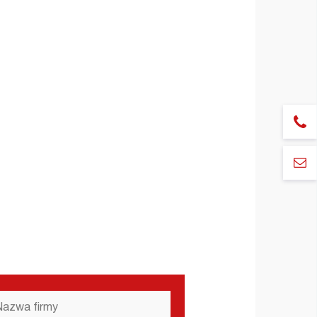
zwa
rmy
*