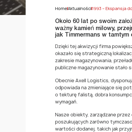
Home
Aktualności
1993 – Ekspansja d
Około 60 lat po swoim założ
ważny kamień milowy, przej
jak Timmermans w tamtym cz
Dzięki tej akwizycji firma powięk
okazało się strategiczną lokaliz
zakresie magazynowania, przeład
publiczne magazynowanie stało się
Obecnie Axell Logistics, dysponuj
odpowiada na zmieniające się potr
o tekturę falistą, dobra konsum
wymagań.
Nasze obiekty, zarządzane przez d
poszukujących zarówno tymczasow
wartości dodanej, takich jak prz