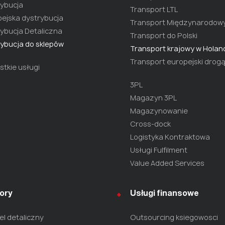
ybucja
Transport LTL
ejska dystrybucja
Transport Międzynarodow
ybucja Detaliczna
Transport do Polski
ybucja do sklepów
Transport krajowy w Holand
Transport europejski drog
tkie usługi
3PL
Magazyn 3PL
Magazynowanie
Cross-dock
Logistyka Kontraktowa
Usługi Fulfilment
Value Added Services
ory
Usługi finansowe
l detaliczny
Outsourcing ksiegowosci