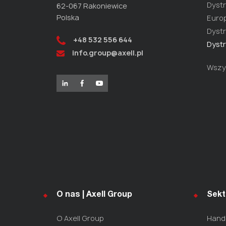
Dystr
62-067 Rakoniewice
Polska
Europ
Dystr
+48 532 556 644
Dystr
info.group@axell.pl
Wszys
O nas | Axell Group
Sekt
O Axell Group
Hande