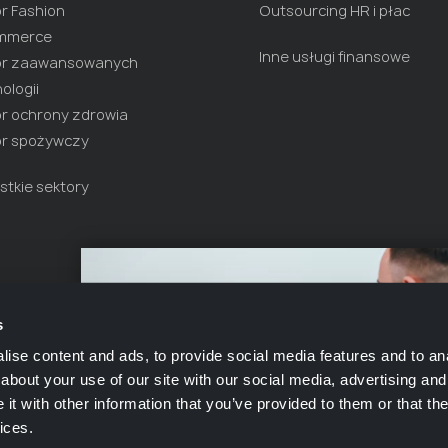
r Fashion
Outsourcing HR i płac
mmerce
Inne usługi finansowe
or zaawansowanych
ologii
r ochrony zdrowia
or spożywczy
tkie sektory
s
ise content and ads, to provide social media features and to anal
about your use of our site with our social media, advertising and
t with other information that you’ve provided to them or that the
ices.
e
Polityka Prywatności
Ciasteczka
Portal klienta
Ofe