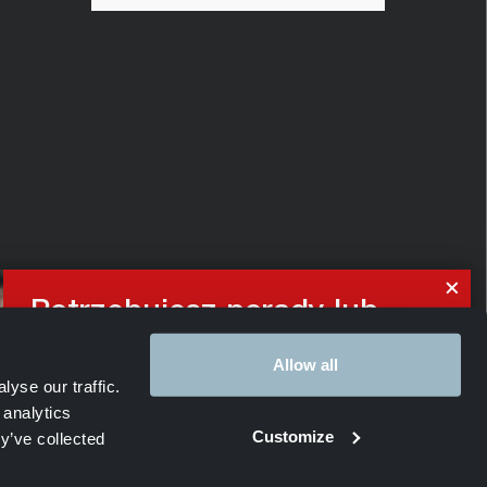
Potrzebujesz porady lub
indywidualnej oferty?
Allow all
yse our traffic.
Nasi eksperci logistyczni są do Twojej
 analytics
dyspozycji.
Customize
y’ve collected
rty Pracy
PL