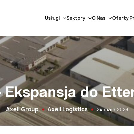
Usługi
Sektory
O Nas
Oferty P
– Ekspansja do Ette
Axell Group
Axell Logistics
24 maja 2023