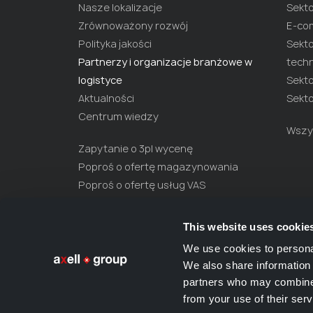
Nasze lokalizacje
Sekto
Zrównoważony rozwój
E-co
Polityka jakości
Sekt
Partnerzy i organizacje branżowe w
techn
logistyce
Sekto
Aktualności
Sekt
Centrum wiedzy
Wszys
Zapytanie o 3pl wycenę
Poproś o ofertę magazynowania
Poproś o ofertę usług VAS
Poproś o ofertę na transport
drobnicowy
This website uses cookie
Poproś o ofertę transportową
We use cookies to personal
Pobierz białą księgę 3PL
We also share information 
partners who may combine i
from your use of their serv
© 2026 Axell Group BV
Kontakt
Warunki ogóln