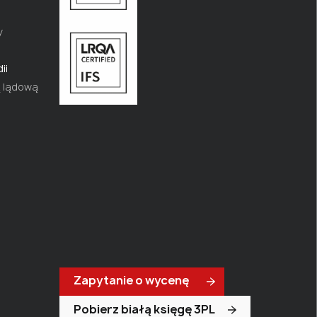
y
ii
ą lądową
Zapytanie o wycenę
Pobierz białą księgę 3PL