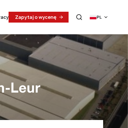
Zapytaj o wycenę
racy
PL
n-Leur