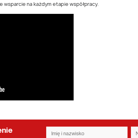
we wsparcie na każdym etapie współpracy.
Imię
Na
enie
i
fi