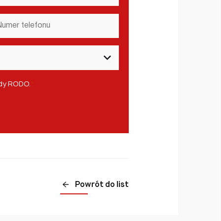
mer
lefonu
*
ady RODO.
*
Powrót do list