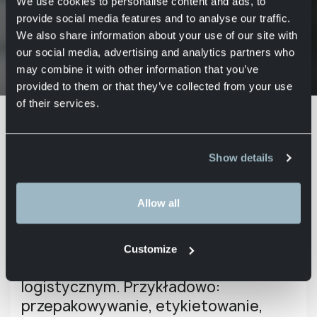
Axell Logistics
4 sierpnia 2022
We use cookies to personalise content and ads, to
provide social media features and to analyse our traffic.
We also share information about your use of our site with
our social media, advertising and analytics partners who
may combine it with other information that you’ve
Usługi o wartości dodanej (Value
Home
Aktualności
Added Services)
provided to them or that they’ve collected from your use
of their services.
Nasze usługi obejmują szeroki zakres
procesów logistycznych. Oferujemy
rozwiązania dostosowane do potrzeb
Show details
klienta – od magazynowania po
transport. Najbardziej kompleksową i
Allow all
specyficzną usługą, jaką świadczymy,
są
usługi z wartością dodaną (Value
Added Logistics)
, czyli tworzenie
Customize
dodatkowej wartości w łańcuchu
logistycznym. Przykładowo:
przepakowywanie, etykietowanie,