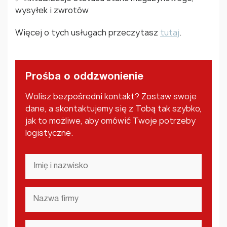
wysyłek i zwrotów
Więcej o tych usługach przeczytasz
tutaj
.
Prośba o oddzwonienie
Wolisz bezpośredni kontakt? Zostaw swoje
dane, a skontaktujemy się z Tobą tak szybko,
jak to możliwe, aby omówić Twoje potrzeby
logistyczne.
Imię
i
nazwisko
*
Nazwa
firmy
*
Adres