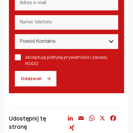
e-
mail
Numer
telefonu
*
Powód
Kontaktu
*
Polityka
Akceptuję politykę prywatności i zasady
prywatności
RODO.
*
i
RODO
*
Oddzwoń
Udostępnij tę
LinkedIn
Email
WhatsAp
X
Face
stronę