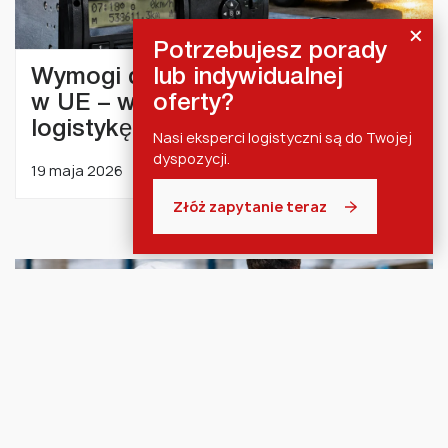
Potrzebujesz porady
lub indywidualnej
Wymogi dotyczące tachografów
oferty?
w UE – wpływ na transport i
logistykę
Nasi eksperci logistyczni są do Twojej
dyspozycji.
Czytaj więcej
19 maja 2026
Złóż zapytanie teraz