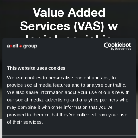
Value Added
Services (VAS) w
logistyce: jakie
przynoszą korzyści?
This website uses cookies
Axell Group
Axell Logistics
3 października 2023
We use cookies to personalise content and ads, to
provide social media features and to analyse our traffic.
We also share information about your use of our site with
our social media, advertising and analytics partners who
may combine it with other information that you’ve
Value Added Services (VAS) w
Home
Aktualności
logistyce: jakie przynoszą korzyści?
provided to them or that they’ve collected from your use
of their services.
W świecie współczesnego biznesu
coraz częściej można natknąć się na