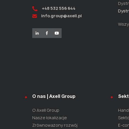
Dystr
+48 532 556 644
Dystr
info.group@axell.pl
Wszys
O nas | Axell Group
Sekt
O Axell Group
Hande
Nasze lokalizacje
Sekto
Zrównoważony rozwój
E-co