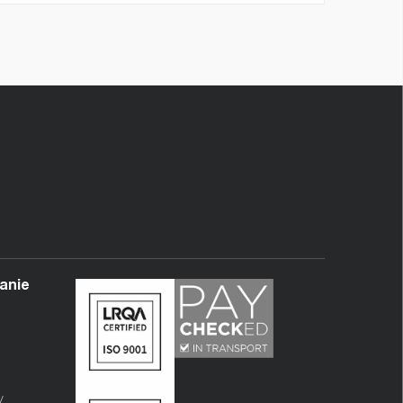
anie
y