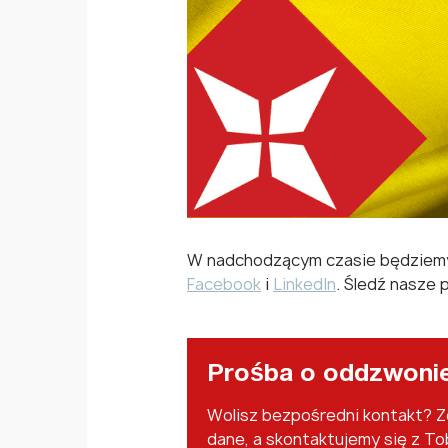
W nadchodzącym czasie będziemy d
Facebook
i
LinkedIn
. Śledź nasze 
Prośba o oddzwoni
Wolisz bezpośredni kontakt? 
dane, a skontaktujemy się z To