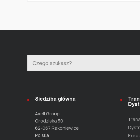
Siedziba główna
Tran
Dyst
Axell Group
Trans
Grodziska 50
Dystr
62-067 Rakoniewice
Polska
Europ