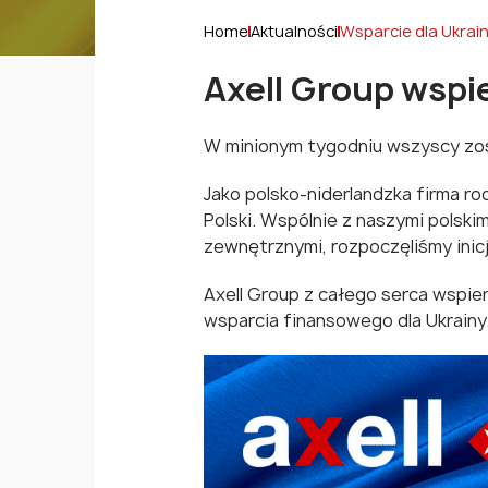
Home
Aktualności
Wsparcie dla Ukrai
Axell Group wspi
W minionym tygodniu wszyscy zost
Jako polsko-niderlandzka firma ro
Polski. Wspólnie z naszymi polski
zewnętrznymi, rozpoczęliśmy inic
Axell Group z całego serca wspier
wsparcia finansowego dla Ukrainy.