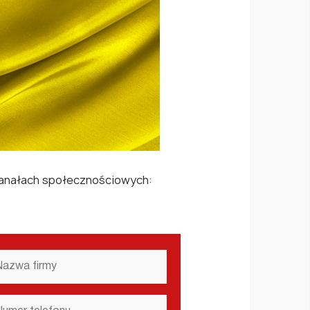
 kanałach społecznościowych:
zwa
rmy
*
mer