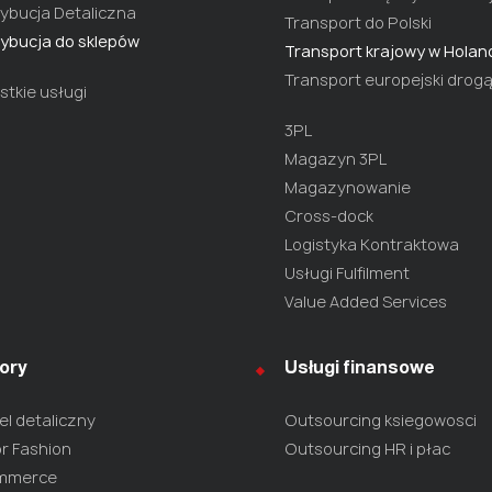
ybucja Detaliczna
Transport do Polski
ybucja do sklepów
Transport krajowy w Holand
Transport europejski drog
tkie usługi
3PL
Magazyn 3PL
Magazynowanie
Cross-dock
Logistyka Kontraktowa
Usługi Fulfilment
Value Added Services
ory
Usługi finansowe
l detaliczny
Outsourcing ksiegowosci
r Fashion
Outsourcing HR i płac
mmerce