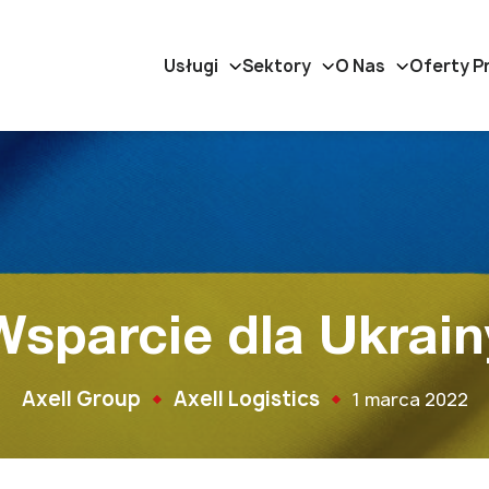
Usługi
Sektory
O Nas
Oferty P
Wsparcie dla Ukrain
Axell Group
Axell Logistics
1 marca 2022