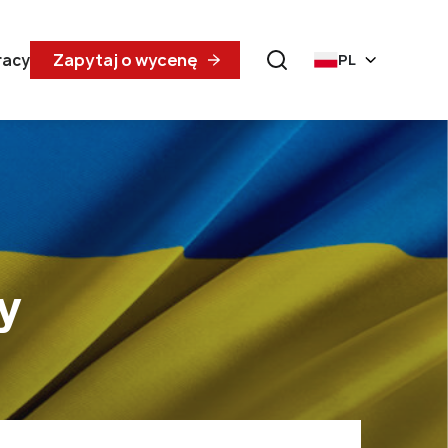
Zapytaj o wycenę
racy
PL
y