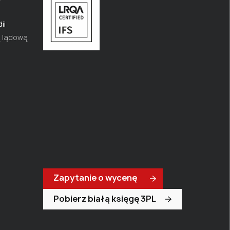
ii
ą lądową
Zapytanie o wycenę
Pobierz białą księgę 3PL