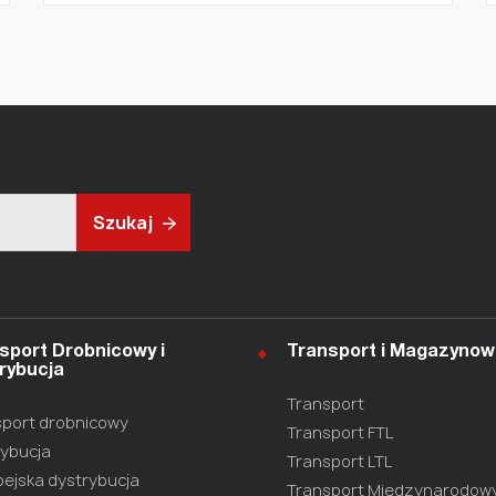
Szukaj
sport Drobnicowy i
Transport i Magazynow
rybucja
Transport
port drobnicowy
Transport FTL
ybucja
Transport LTL
ejska dystrybucja
Transport Międzynarodow