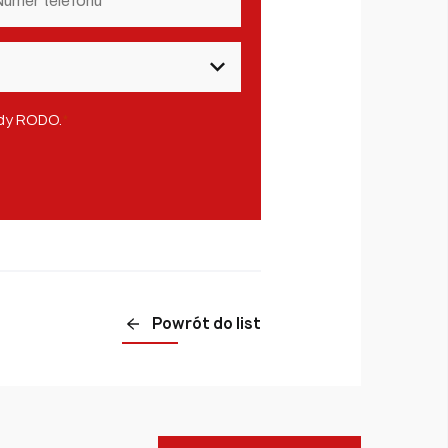
lefonu
*
ady RODO.
*
Powrót do list