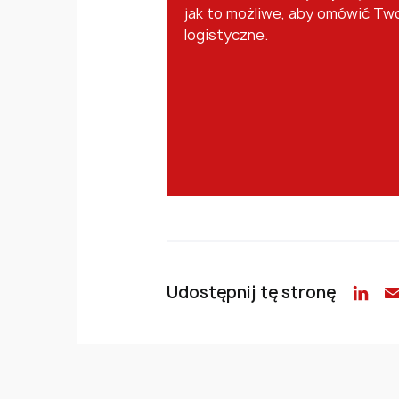
jak to możliwe, aby omówić Tw
logistyczne.
Udostępnij tę stronę
Lin
E