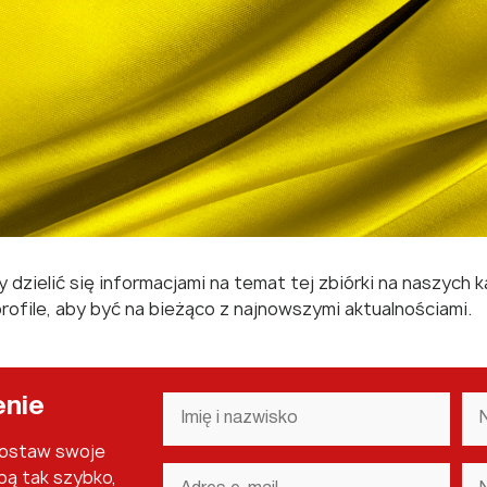
zielić się informacjami na temat tej zbiórki na naszych
profile, aby być na bieżąco z najnowszymi aktualnościami.
Imię
Na
enie
i
fi
nazwisko
*
Zostaw swoje
Adres
Nu
bą tak szybko,