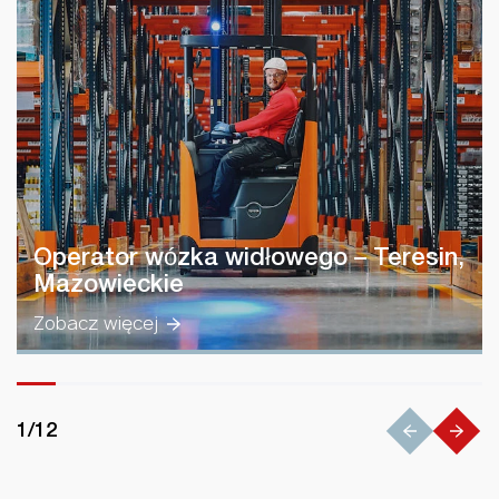
Operator wózka widłowego – Teresin,
Mazowieckie
Zobacz więcej
1
/
12