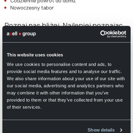
Codziennie powrót do domu,
Nowoczesny tabor
Poznaj nas bliżej. Najlepiej poznając
to, czym się kierujemy!
This website uses cookies
We use cookies to personalise content and ads, to
Nasze wartości:
provide social media features and to analyse our traffic.
Doświadczenie – Dzięki ponad 90-letniej obecności
We also share information about your use of our site with
na rynku oferujemy niezawodne i sprawdzone
our social media, advertising and analytics partners who
rozwiązania logistyczne.
may combine it with other information that you’ve
Dopasowanie – Dostarczamy rozwiązania
provided to them or that they’ve collected from your use
dostosowane do indywidualnych potrzeb klientów.
of their services.
Transparentność – Jasność i otwartość stanowią
podstawę silnej relacji.
Partnerstwo – Nasi klienci pozostają z nami średnio
Show details