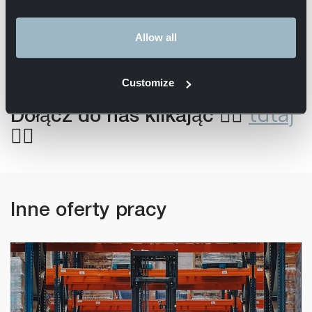
od 10 do 15 lat, co odzwierciedla nasze trwałe
relacje i zaufanie
Zorientowanie na rozwiązania – Od 1933 roku
Allow all
znajdujemy dla Ciebie najlepsze rozwiązania, od
punktu A do punktu B
Customize
tutaj
Dołącz do nas klikając 👉🏻
👈🏻
Inne oferty pracy