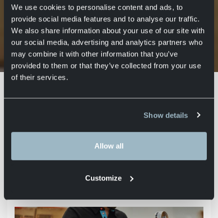
Axell Group
Axell Logistics
27 juli 2023
We use cookies to personalise content and ads, to
provide social media features and to analyse our traffic.
We also share information about your use of our site with
our social media, advertising and analytics partners who
may combine it with other information that you’ve
Hoe werkt het co-packingproces? Een
Home
Actueel
praktische gids
provided to them or that they’ve collected from your use
of their services.
Online winkelen is inmiddels een vast
onderdeel van ons dagelijks leven.
Maar om dit mogelijk te maken,
Show details
moeten de gekochte producten eerst
worden ‘geco-packt’. Wat betekent
Allow all
dat precies, en waarom is het zo
belangrijk? In deze gids leggen we uit
wat co-packing is, wat de voordelen
Customize
zijn en hoe het proces verloopt.