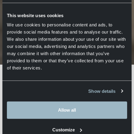
Pasen 2026
This website uses cookies
Axell Group
Axell Logistics
16 maart 2026
We use cookies to personalise content and ads, to
provide social media features and to analyse our traffic.
We also share information about your use of our site with
our social media, advertising and analytics partners who
may combine it with other information that you’ve
Home
Actueel
Rijverboden in Europa tijdens Pasen 2026
provided to them or that they’ve collected from your use
De paasperiode kan extra uitdagingen
of their services.
met zich meebrengen voor het
Europese wegtransport. Naast
Show details
toenemende verkeersdrukte voeren
verschillende landen tijdelijke
rijverboden voor vrachtwagens in, wat
Allow all
direct invloed kan hebben op uw
leveringen, transportplanning en
Customize
operationele efficiëntie.