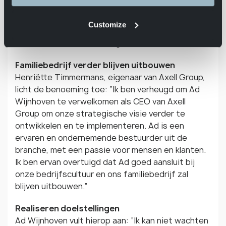
The Brinks Company, Iron Mountain, DHL,
Kuehne+Nagel en BAX Global. Hij heeft een
Customize
bewezen staat van dienst als verbindend en
coachend leider en strategisch denker.
Familiebedrijf verder blijven uitbouwen
Henriëtte Timmermans, eigenaar van Axell Group,
licht de benoeming toe: “Ik ben verheugd om Ad
Wijnhoven te verwelkomen als CEO van Axell
Group om onze strategische visie verder te
ontwikkelen en te implementeren. Ad is een
ervaren en ondernemende bestuurder uit de
branche, met een passie voor mensen en klanten.
Ik ben ervan overtuigd dat Ad goed aansluit bij
onze bedrijfscultuur en ons familiebedrijf zal
blijven uitbouwen.”
Realiseren doelstellingen
Ad Wijnhoven vult hierop aan: “Ik kan niet wachten