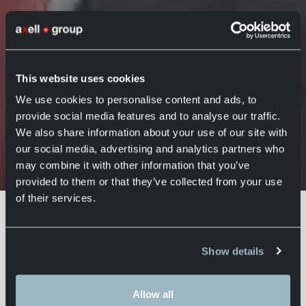
Aanstelling CEO Ad
Wijnhoven
This website uses cookies
Axell Group
Axell Logistics
30 mei 2023
We use cookies to personalise content and ads, to
provide social media features and to analyse our traffic.
We also share information about your use of our site with
our social media, advertising and analytics partners who
may combine it with other information that you’ve
Home
Actueel
Aanstelling CEO Ad Wijnhoven
provided to them or that they’ve collected from your use
Ad Wijnhoven aangesteld als CEO van
of their services.
Axell Group
Ad Wijnhoven heeft ruim 25 jaar internationale
Show details
ervaring in de
logistieke
branche via senior
management- en directiefuncties die hij heeft
Allow all
bekleed bij gerenommeerde organisaties zoals